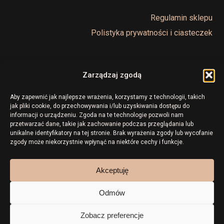
Regulamin sklepu
Polistyka prywatności i ciasteczek
Zarządzaj zgodą
Aby zapewnić jak najlepsze wrażenia, korzystamy z technologii, takich
jak pliki cookie, do przechowywania i/lub uzyskiwania dostępu do
informacji o urządzeniu. Zgoda na te technologie pozwoli nam
przetwarzać dane, takie jak zachowanie podczas przeglądania lub
unikalne identyfikatory na tej stronie. Brak wyrażenia zgody lub wycofanie
zgody może niekorzystnie wpłynąć na niektóre cechy i funkcje.
facebook
Akceptuję
Odmów
Kwota:
0,00
zł
Zobacz preferencje
Shade Media