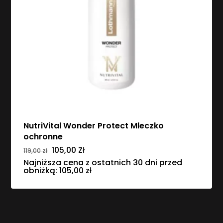
NutriVital Wonder Protect Mleczko
ochronne
Pierwotna
Aktualna
105,00
Zł
119,00
zł
cena
cena
Najniższa cena z ostatnich 30 dni przed
wynosiła:
wynosi:
obniżką:
105,00
zł
119,00 zł.
105,00 zł.