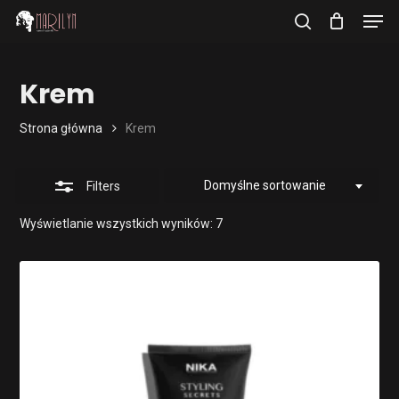
Men
Skip
to
Cart
search
Close
Close
Cart
main
Filters
Krem
content
Strona główna
Krem
Domyślne sortowanie
Filters
Wyświetlanie wszystkich wyników: 7