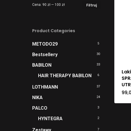
Cena
Cena
Cena:
90 zł
—
100 zł
Filtruj
min
max
Product Categories
METODO29
5
Bestsellery
30
BABILON
33
Lak
HAIR THERAPY BABILON
6
SPR
UTR
LOTHMANN
37
99,
NIKA
24
PALCO
3
HYNTEGRA
2
Zestawy
7