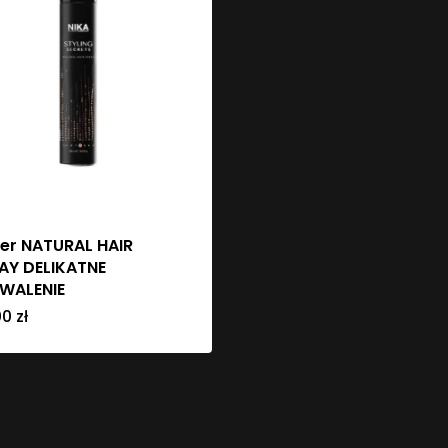
ier NATURAL HAIR
AY DELIKATNE
WALENIE
00
zł