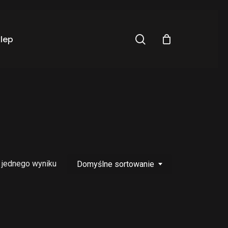
Close
Cart
search
lep
 jednego wyniku
Domyślne sortowanie