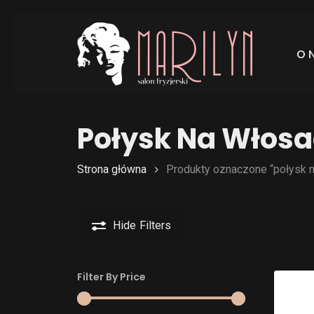
Skip
to
main
O 
content
Połysk Na Włos
Strona główna
Produkty oznaczone “połysk 
Hide
Filters
Filter By Price