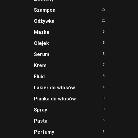
Szampon
29
Odżywka
20
Maska
6
Olejek
5
Serum
3
Krem
7
Fluid
3
Lakier do włosów
4
Pianka do włosów
3
Spray
8
Pasta
6
Perfumy
1